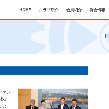
HOME
クラブ紹介
会員紹介
例会情報
026年度
活動内容
2024〜2025年度
クラブ概要
ニュース
活動報告
2023〜2024年度
沿革
年間行事予
K
イオン
社な
また、