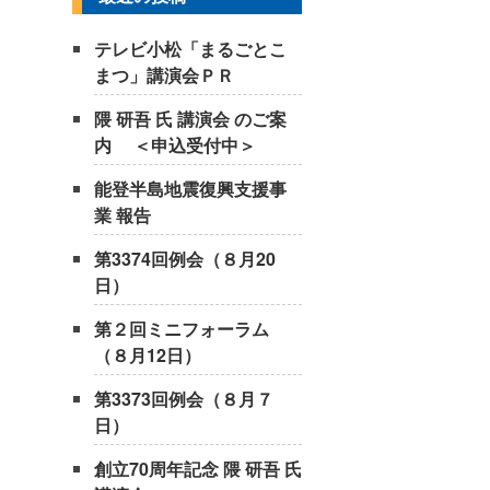
テレビ小松「まるごとこ
まつ」講演会ＰＲ
隈 研吾 氏 講演会 のご案
内 ＜申込受付中＞
能登半島地震復興支援事
業 報告
第3374回例会（８月20
日）
第２回ミニフォーラム
（８月12日）
第3373回例会（８月７
日）
創立70周年記念 隈 研吾 氏