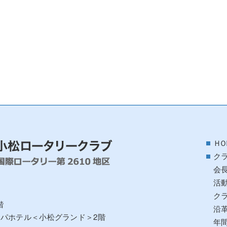
ＨＯ
ク
会
活
ク
階
沿
アパホテル＜小松グランド＞2階
年