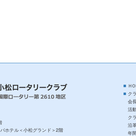
ＨＯ
ク
会
活
ク
階
沿
アパホテル＜小松グランド＞2階
年