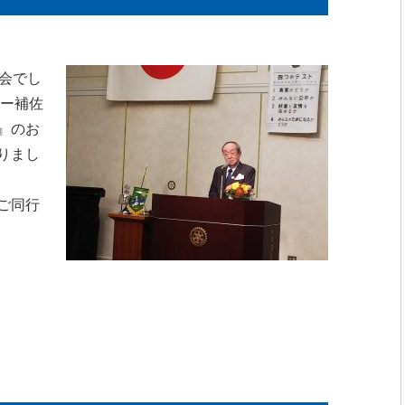
会でし
ナー補佐
』のお
りまし
ご同行