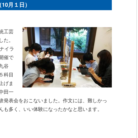
10月１日）
統工芸
した。
ナイラ
開催で
九谷
５科目
上げま
中田一
験発表会をおこないました。作文には、難しかっ
んも
多く、いい体験になったかなと思います。