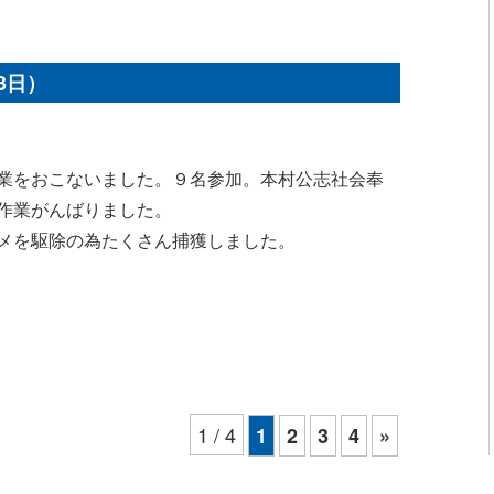
3日）
業をおこないました。９名参加。本村公志社会奉
作業がんばりました。
メを駆除の為たくさん捕獲しました。
1 / 4
1
2
3
4
»