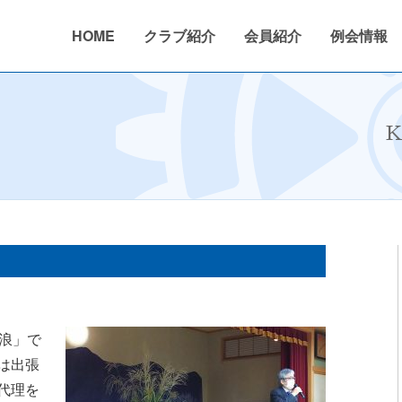
HOME
クラブ紹介
会員紹介
例会情報
026年度
活動内容
2024〜2025年度
クラブ概要
ニュース
活動報告
2023〜2024年度
沿革
年間行事予
K
浪」で
は出張
代理を