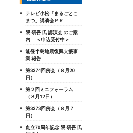
テレビ小松「まるごとこ
まつ」講演会ＰＲ
隈 研吾 氏 講演会 のご案
内 ＜申込受付中＞
能登半島地震復興支援事
業 報告
第3374回例会（８月20
日）
第２回ミニフォーラム
（８月12日）
第3373回例会（８月７
日）
創立70周年記念 隈 研吾 氏