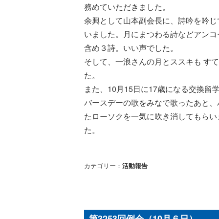
務めていただきました。
余興として山本副会長に、詩吟を吟じ
いました。月にまつわる詩などアンコ
含め３詩。いい声でした。
そして、一浪さんの月とススキも す
た。
また、10月15日に17歳になる交換
バースデーの歌をみなで歌ったあと、
たローソクを一気に吹き消してもらい
た。
カテゴリー：
活動報告
第3253回例会（10月６日）