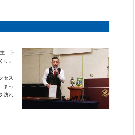
店主 下
くり』
クセス
、まっ
を訪れ