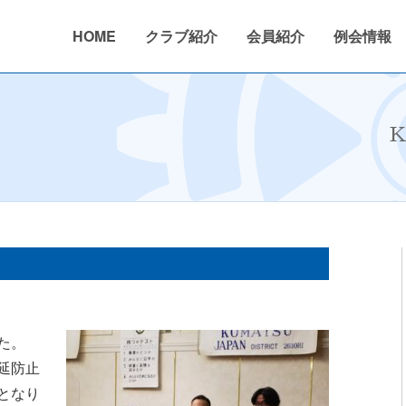
HOME
クラブ紹介
会員紹介
例会情報
026年度
活動内容
2024〜2025年度
クラブ概要
ニュース
活動報告
2023〜2024年度
沿革
年間行事予
K
た。
延防止
となり