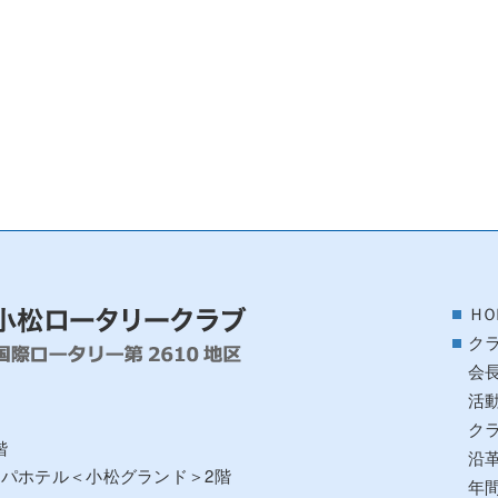
ＨＯ
ク
会
活
ク
階
沿
アパホテル＜小松グランド＞2階
年