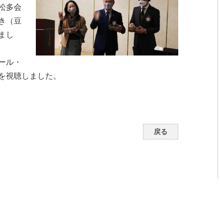
松多会
き（豆
まし
ール・
を視聴しました。
戻る