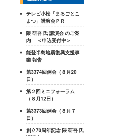
テレビ小松「まるごとこ
まつ」講演会ＰＲ
隈 研吾 氏 講演会 のご案
内 ＜申込受付中＞
能登半島地震復興支援事
業 報告
第3374回例会（８月20
日）
第２回ミニフォーラム
（８月12日）
第3373回例会（８月７
日）
創立70周年記念 隈 研吾 氏