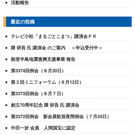
活動報告
最近の投稿
テレビ小松「まるごとこまつ」講演会ＰＲ
隈 研吾 氏 講演会 のご案内 ＜申込受付中＞
能登半島地震復興支援事業 報告
第3374回例会（８月20日）
第２回ミニフォーラム（８月12日）
第3373回例会（８月７日）
創立70周年記念 隈 研吾 氏 講演会
第3372回例会 新会員歓迎夜間例会（７月24日）
中田一於 会員 人間国宝に認定