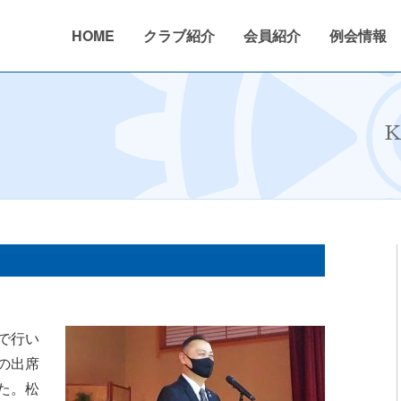
HOME
クラブ紹介
会員紹介
例会情報
026年度
活動内容
2024〜2025年度
クラブ概要
ニュース
活動報告
2023〜2024年度
沿革
年間行事予
K
で行い
の出席
た。松