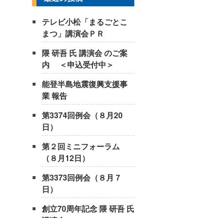
テレビ小松「まるごとこ
まつ」講演会ＰＲ
隈 研吾 氏 講演会 のご案
内 ＜申込受付中＞
能登半島地震復興支援事
業 報告
第3374回例会（８月20
日）
第２回ミニフォーラム
（８月12日）
第3373回例会（８月７
日）
創立70周年記念 隈 研吾 氏