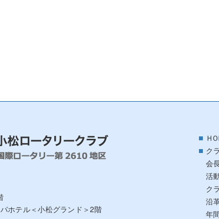
ＨＯ
ク
会
活
ク
階
沿
アパホテル＜小松グランド＞2階
年