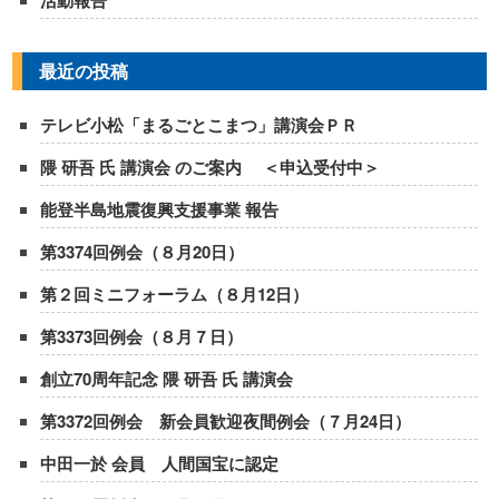
活動報告
最近の投稿
テレビ小松「まるごとこまつ」講演会ＰＲ
隈 研吾 氏 講演会 のご案内 ＜申込受付中＞
能登半島地震復興支援事業 報告
第3374回例会（８月20日）
第２回ミニフォーラム（８月12日）
第3373回例会（８月７日）
創立70周年記念 隈 研吾 氏 講演会
第3372回例会 新会員歓迎夜間例会（７月24日）
中田一於 会員 人間国宝に認定