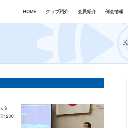
HOME
クラブ紹介
会員紹介
例会情報
026年度
活動内容
2024〜2025年度
クラブ概要
ニュース
活動報告
2023〜2024年度
沿革
年間行事予
K
スタ
1200