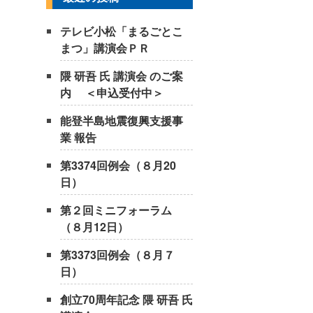
テレビ小松「まるごとこ
まつ」講演会ＰＲ
隈 研吾 氏 講演会 のご案
内 ＜申込受付中＞
能登半島地震復興支援事
業 報告
第3374回例会（８月20
日）
第２回ミニフォーラム
（８月12日）
第3373回例会（８月７
日）
創立70周年記念 隈 研吾 氏