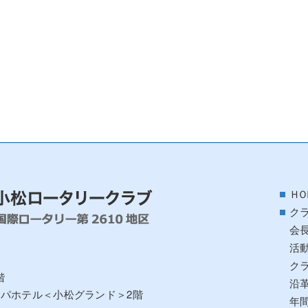
ＨＯ
ク
会
活
ク
階
沿
アパホテル＜小松グランド＞2階
年