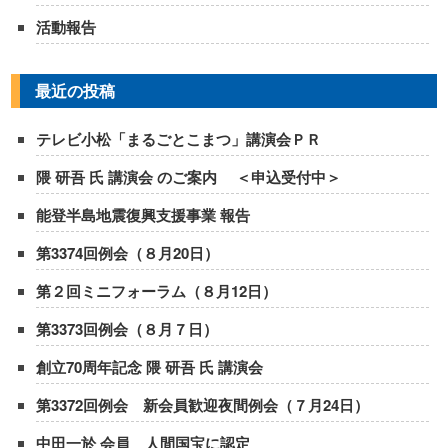
活動報告
最近の投稿
テレビ小松「まるごとこまつ」講演会ＰＲ
隈 研吾 氏 講演会 のご案内 ＜申込受付中＞
能登半島地震復興支援事業 報告
第3374回例会（８月20日）
第２回ミニフォーラム（８月12日）
第3373回例会（８月７日）
創立70周年記念 隈 研吾 氏 講演会
第3372回例会 新会員歓迎夜間例会（７月24日）
中田一於 会員 人間国宝に認定